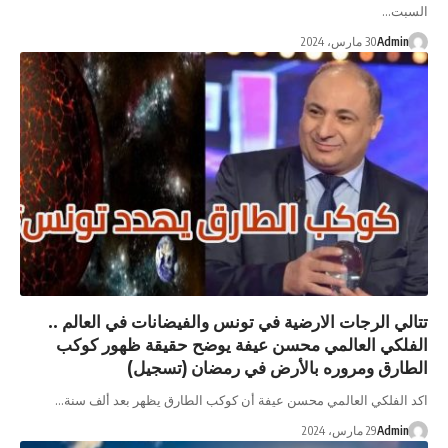
بت…
Admi
30 مارس، 2024
ي الرجات الارضية في تونس والفيضانات في العالم ..
لكي العالمي محسن عيفة يوضح حقيقة ظهور كوكب
ارق ومروره بالأرض في رمضان (تسجيل)
الفلكي العالمي محسن عيفة أن كوكب الطارق يظهر بعد ألف سنة…
Admi
29 مارس، 2024