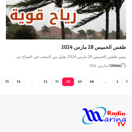
لخميس 28 مارس 2024
خميس 28 مارس 2024 بقليل من السحب في الصباح ثم…
Admi
28 مارس، 2024
75
74
…
72
71
70
69
68
…
2