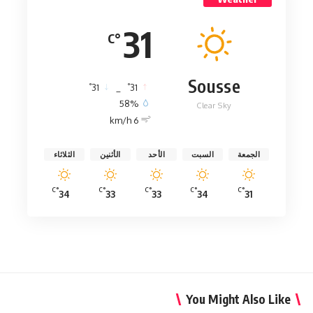
31
°C
Sousse
°
°
31
_
31
58%
Clear Sky
6 km/h
الجمعة
السبت
الأحد
الأثنين
الثلاثاء
°C
°C
°C
°C
°C
34
33
33
34
31
You Might Also Like