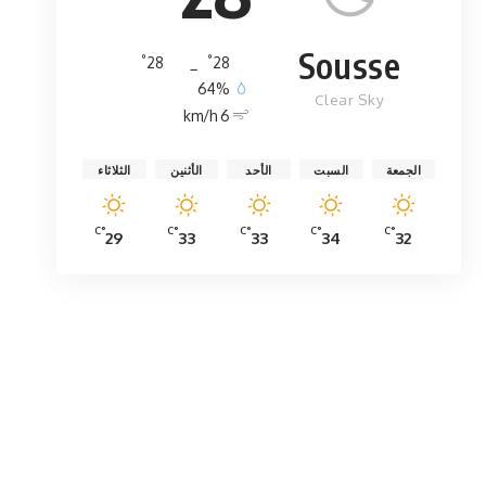
Sousse
°
°
28
_
28
64%
Clear Sky
6 km/h
الجمعة
السبت
الأحد
الأثنين
الثلاثاء
°C
°C
°C
°C
°C
29
33
33
34
32