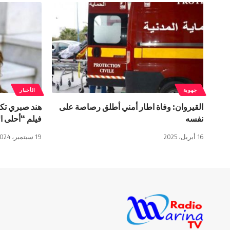
جهوية
الأخبار
القيروان: وفاة اطار أمني أطلق رصاصة على
هند صبري تك
نفسه
فيلم “أحلى ا
16 أبريل، 2025
19 سبتمبر، 2024