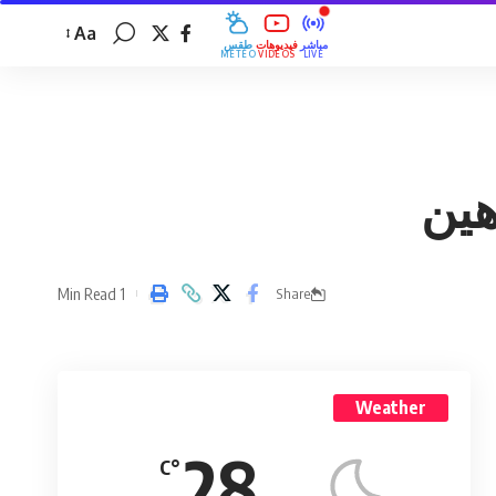
Aa
مباشر
فيديوهات
طقس
MÉTÉO
VIDÉOS
LIVE
هين
1 Min Read
Share
Weather
28
°C