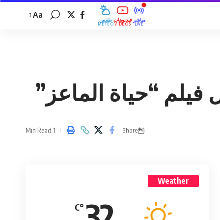
Aa
مباشر
فيديوهات
طقس
MÉTÉO
VIDÉOS
LIVE
فيلم “حياة الماعز”
1 Min Read
Share
Weather
32
°C