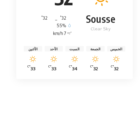
Sousse
°
°
32
_
32
55%
Clear Sky
7 km/h
الخميس
الجمعة
السبت
الأحد
الأثنين
°C
°C
°C
°C
°C
33
33
34
32
32