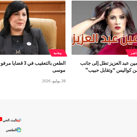
هير
وطنية
مين عبد العزيز تطل إلى جانب
الطعن بالتعقيب في 3 ق
ن كواليس “وتقابل حبيب”
موسى
28 يوليو، 2026
ص
البث الحي
الطقس