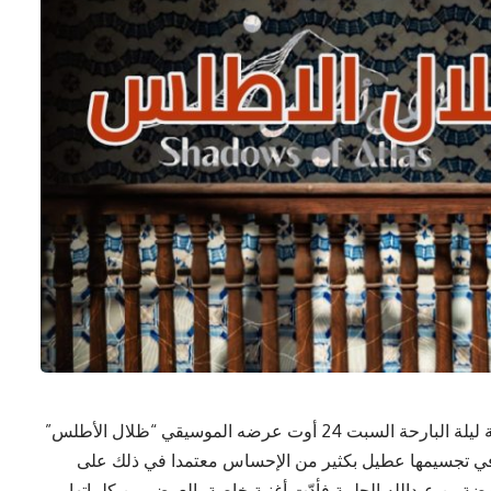
قدّم الفنان والملحّن وعازف الكمنجة عطيل معاوية ليلة البارحة السبت 24 أوت عرضه الموسيقي “ظلال الأطلس”
موسيقية أبدع في تجسيمها عطيل بكثير من الإحساس معتمدا في ذلك على
وضة بن عبدالله الحلمة فأدّت أغنية خاصة بالعرض من كلماتها