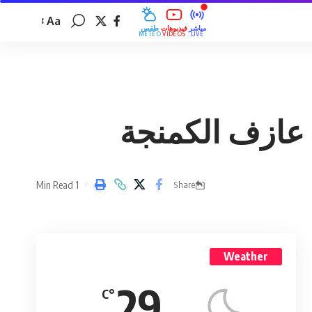
Aa
مباشر
فيديوهات
طقس
MÉTÉO
VIDÉOS
LIVE
 عازف الكمنجة
1 Min Read
Share
Weather
29
°C