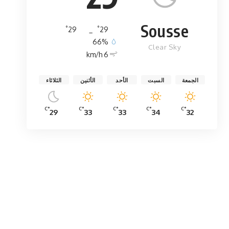
Sousse
°
°
29
_
29
66%
Clear Sky
6 km/h
الجمعة
السبت
الأحد
الأثنين
الثلاثاء
°C
°C
°C
°C
°C
29
33
33
34
32