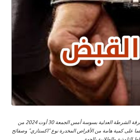
تمكّن أعوان المصلحة الجهوية لمكافحة الإرهاب وفرقة الشرطة العدلية بسوسة أمس الجمعة 30 أوت 2024 من
 على كمية هامة من الأقراص المخدرة نوع “اكستازي” وصفائح
 التلمذية والطلابية بالجهة.