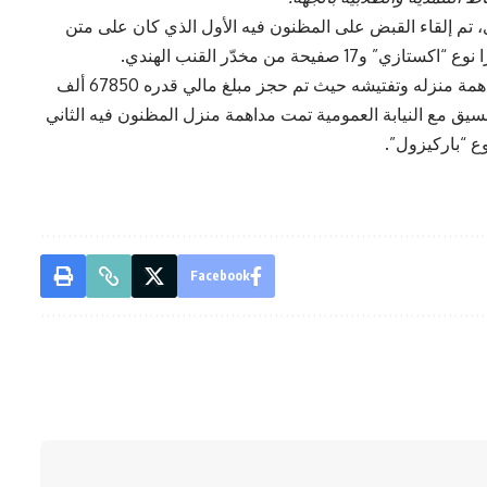
 تم إلقاء القبض على المظنون فيه الأول الذي كان على متن
وبعد باستشارة النيابة العمومية بسوسة 2 تمت مداهمة منزله وتفتیشه حيث تم حجز مبلغ مالي قدره 67850 ألف
لتنسيق مع النيابة العمومية تمت مداهمة منزل المظنون فيه الثاني
Facebook