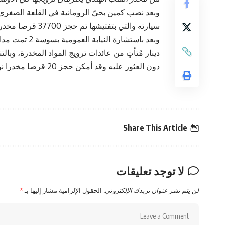
وبعد نصب كمين بحيّ الرومانية في القلعة الصغرى،
سيارته والتي بتفتيشها تم حجز 37700 قرصا مخدرا نوع “اكستازي” و17 صفيحة من مخدّر القنب الهندي.
دينار مُتأتٍ من عائدات ترويج المواد المخدرة، وبا
دون العثور عليه وقد أمكن حجز 20 قرصا مخدرا نوع “باركيزول”.
Share This Article
لا توجد تعليقات
لن يتم نشر عنوان بريدك الإلكتروني.
الحقول الإلزامية مشار إليها بـ
*