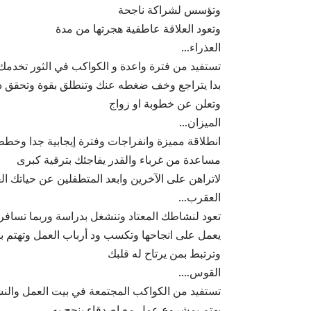
وتؤسس لشراكة ناجحة
وتعود العلاقة عاطفية هجرتها من مدة
العذراء…
تستفيد من فترة واعدة و الكواكب في الثور تخدمك ب
بدا يتراجع وخف ضغطه عنك وتنطلق بقوة وتحقق ذ
وتعلن عن خطوبة او زواج
الميزان…
انطلاقة مميزة وانفراجات وفترة إيجابية جدا وخطط 
مساعدة من غرباء والقدر يفاجئك بترقية كبرى
لاتراهن على الآخرين وابعد المتطفلين عن حياتك ال
العقرب…
تعود لنشاطك المعتاد وتنشغل بدراسة وربما تسافر 
يعمل على انجاحها وتكسب ود أرباب العمل وتهتم ب
وترتبط بمن يرتاح له قلبك
القوس….
تستفيد من الكواكب المجتمعة في بيت العمل والنشا
يهتم بمشروع عمل مع اصدقاء ينجح به