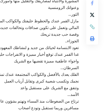
المشورة والانتباه لمصاريفك والتقليل منها وامور
وعنوانك الرومنسية
الثور…
مازل القمر عندك والحظوظ حليفتك والكواكب الم
المالي وتعمل على تكوين صداقات وتحالفات جديدة 
وقصة حب جديدة تريحك
الجوزاء..
تعود الابتسامة لحياتك من جديد و لنشاطك المعهود 
غدا القمر عندك توقع أخبار مميزة و الانفراجات حل
واجواء عاطفية مميزة تقضيها مع الشريك
السرطان…
الفلك يعدك بالأفضل والكواكب المجتمعة عندك تم
نجمك وتكسب شعبية كبرى وتقابل أرباب العمل
وتتفق مع الشريك على مستقبل واعد
الأسد…
ترتاح من الضغوطات منذ المساء وتهتم بشؤون عالية 
مسافرين وربما تستقبل وتودع اصحاب