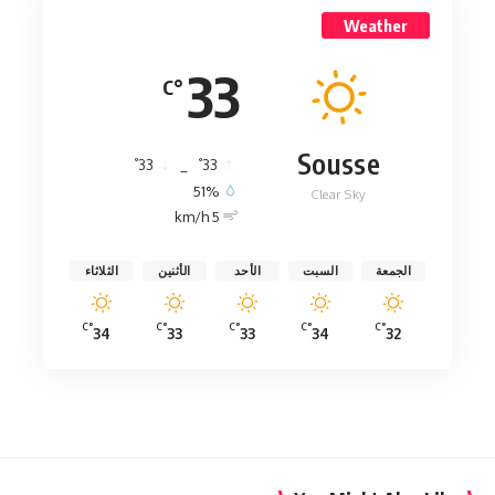
Weather
33
°C
Sousse
°
°
33
_
33
51%
Clear Sky
5 km/h
الجمعة
السبت
الأحد
الأثنين
الثلاثاء
°C
°C
°C
°C
°C
34
33
33
34
32