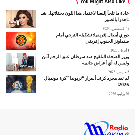
You Might Also Like
عادة ما تلجأ إليسا لاعتماد هذا اللون بحفلاتها.. شـ
ـاهدوا بالصور
15 أغسطس، 2024
دوري أبطال إفريقيا: تشكيلة الترجي أمام
صنداونز الجنوب إفريقي
1 أبريل، 2025
وزير الصحة: التلقيح ضد سرطان عنق الرحم آمن
وليس له أي أعراض جانبية
7 مارس، 2025
لم تعد مجرد كرة.. أسرار “تريوندا” كرة مونديال
2026!
16 يوليو، 2026