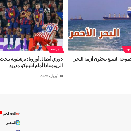
مية
رياضة
موعة السبع يبحثون أزمة البحر
دوري أبطال أوروبا: برشلونة يبحث
الريمونتادا أمام آتليتيكو مدريد
14 أبريل، 2026
ص
البث الحي
الطقس