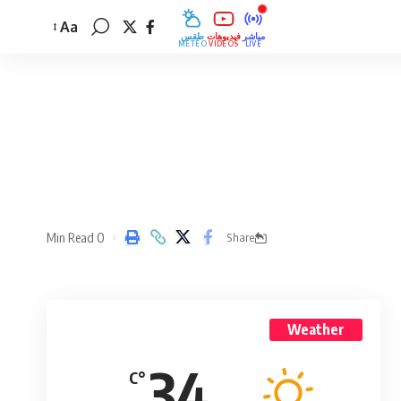
Aa
مباشر
فيديوهات
طقس
MÉTÉO
VIDÉOS
LIVE
0 Min Read
Share
Weather
34
°C