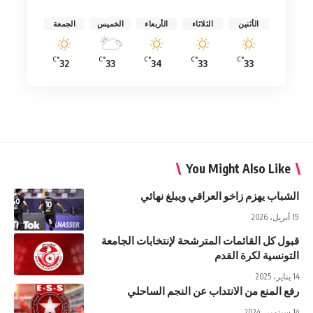
الأثنين
الثلاثاء
الأربعاء
الخميس
الجمعة
°C
°C
°C
°C
°C
32
33
34
33
33
You Might Also Like
الشباب يهزم زاخو العراقي ويبلغ نهائي
19 أبريل، 2026
قبول كل القائمات المترشحة لإنتخابات الجامعة
التونسية لكرة القدم
14 يناير، 2025
رفع المنع من الانتداب عن النجم الساحلي
14 سبتمبر، 2024