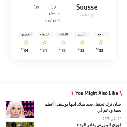
Sousse
°
°
30
_
30
49%
Clear Sky
3 km/h
الأحد
الأثنين
الثلاثاء
الأربعاء
الخميس
°C
°C
°C
°C
°C
34
34
33
33
33
You Might Also Like
حنان ترك تحتفل بعيد ميلاد ابنها يوسف: أعظم
نعمة ودعم لي
24 يناير، 2025
فوزي البنزرتي يغادر الوداد