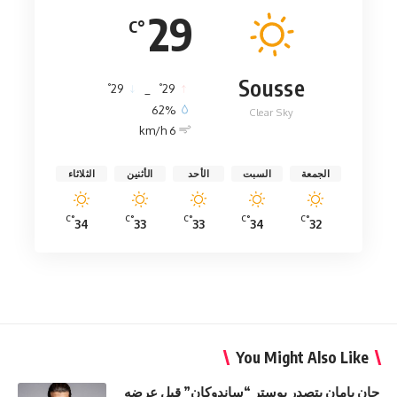
29
°C
Sousse
°
°
29
_
29
62%
Clear Sky
6 km/h
الجمعة
السبت
الأحد
الأثنين
الثلاثاء
°C
°C
°C
°C
°C
34
33
33
34
32
You Might Also Like
جان يامان يتصدر بوستر “ساندوكان” قبل عرضه