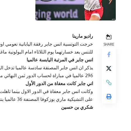
راديو مارينا
خرجت التونسية انس جابر رفقة اليابانية نعومي او
SHARE
للتنس بعد خسارتهما يوم الثلاثاء امام البولونية ماغدا لينات
انس جابر في المرتبة اليابسة عالميا
يذكر ان انس جابر المصنفة سادسة عالميا تدخل اليو
296 عالميا في مباراة لحساب الدور ثمن النهائي مقررة على الساعة الثالثة والنصف بعد الظهر بتوقيت تونس.
اني جابر كانت معفاة من الدور الأول
وكانت انس جابر معفاة في الدور الاول بينما تاهلت ا
على التشيكية ماري بوزكوفا المصنفة 36 عالميا بنتيجة (6-4 و6-1).
شكري بن حسين