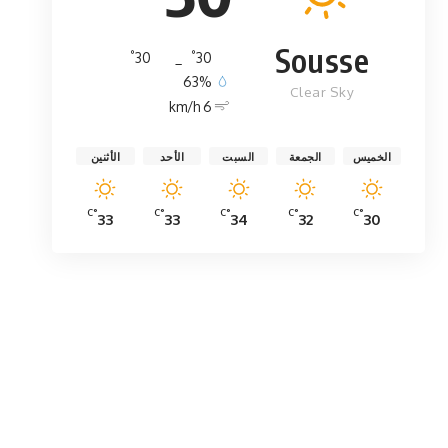
Sousse
°
°
30
_
30
63%
Clear Sky
6 km/h
الخميس
الجمعة
السبت
الأحد
الأثنين
°C
°C
°C
°C
°C
33
33
34
32
30