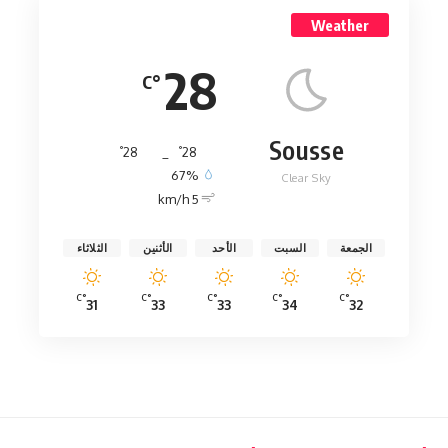
Weather
28
°C
Sousse
°
°
28
_
28
67%
Clear Sky
5 km/h
الجمعة
السبت
الأحد
الأثنين
الثلاثاء
°C
°C
°C
°C
°C
31
33
33
34
32