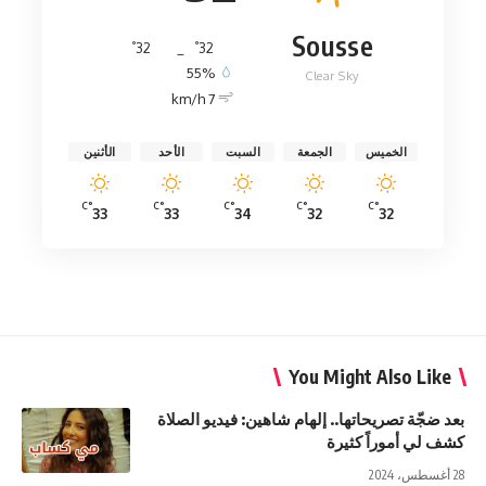
Sousse
°
°
32
_
32
55%
Clear Sky
7 km/h
الخميس
الجمعة
السبت
الأحد
الأثنين
°C
°C
°C
°C
°C
33
33
34
32
32
You Might Also Like
بعد ضجّة تصريحاتها.. إلهام شاهين: فيديو الصلاة
كشف لي أموراً كثيرة
28 أغسطس، 2024