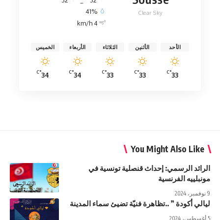
41%
Clear Sky
4 km/h
الأحد
الأثنين
الثلاثاء
الأربعاء
الخميس
°C
°C
°C
°C
°C
34
34
33
33
33
You Might Also Like
الرائد الرسمي: إحداث قنصلية تونسية في
مونبلييه الفرنسية
9 نوفمبر، 2024
ليالي أكودة ” ..تظاهرة فنيّة تضيئ سماء المدينة
5 أغسطس، 2024