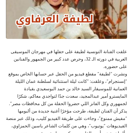
علقت الفنانة التونسية لطيفة على حفلها في مهرجان الموسيقى
العربية في دورته الـ 32، وحرص عدد كبير من الجمهور والفنانين
على حضوره.
ونشرت “لطيفة” مقطع فيديو من الحفل عبر حسابها الخاص بموقع
“إنستجرام”، وعلقت: “كانت ليلة استثنائية لسلطنة عمان الليلة
العمانية للموسيقار السيد خالد بن حمد البوسعيدي بقيادة
المايسترو أمير عبدالمجيد، سعدت جدًا لتواجدي معاكم، شكرًا
لجمهوري وكل الفانز اللي حضروا الحفلة من كل محافظات مصر”.
يذكر أن الفنان لطيفة، طرحت مؤخرًا أغنية جديدة من ألبومها
“مفيش ممنوع”، وجاءت على طريقة الفيديو كليب، وذلك عبر منصة
الفيديوهات “يوتيوب”، وهي من كلمات الشاعر ياسين الحمزاوي،