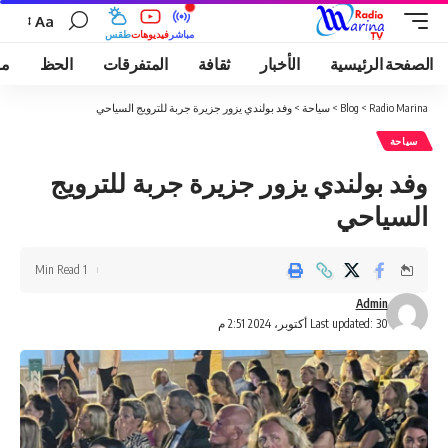
Aa
مباشر
فيديوهات
طقس
الصفحة الرئيسية
الأخبار
ثقافة
المتفرقات
الحظ
مو
Radio Marina
>
Blog
>
سياحة
>
وفد بولندي يزور جزيرة جربة للترويج السياحي
سياحة
وفد بولندي يزور جزيرة جربة للترويج
السياحي
1 Min Read
Admin
Last updated: 30 أكتوبر، 2024 2:51 م