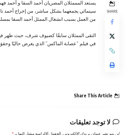
يستعد المممثلان المصريان أحمد السقا و أحمد فهمي
SHARE
من العمل بسبب انشغال الممثل أحمد السقا بمسل
التقى الممثلان سابقًا كضيوف شرف، حيث ظهر فه
في فيلم “عصابة الماكس” الذي يعرض حاليًا وحقق نج
Share This Article
لا توجد تعليقات
لن يتم نشر عنوان بريدك الإلكتروني.
الحقول الإلزامية مشار إليها بـ
*