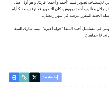
 للإستئناف تصوير فيلم “أحمد و أحمد” قريبًا، و هو أول عمل
سينمائي يجمعهما بشكل مباشر، من إخراج أحمد نادر جلال و تأليف أحمد درويش، كان التصوير قد توقف بعد 9 أيام
سله الجديد المقرر عرضه في شهر رمضان.
مي في مسلسل أحمد السقا “جولة أخيرة”، بينما شارك السقا
احًا جماهيريًا.
Facebook