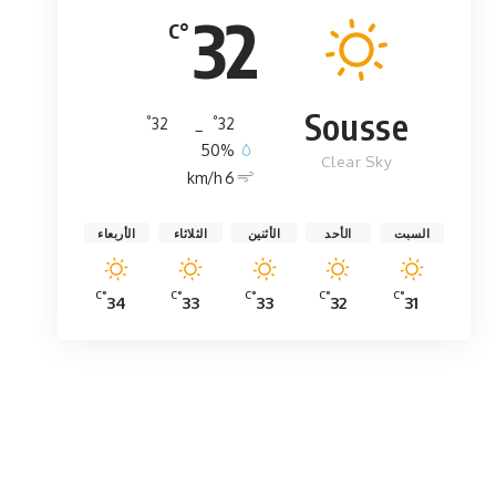
32
°C
Sousse
°
°
32
_
32
50%
Clear Sky
6 km/h
السبت
الأحد
الأثنين
الثلاثاء
الأربعاء
°C
°C
°C
°C
°C
34
33
33
32
31