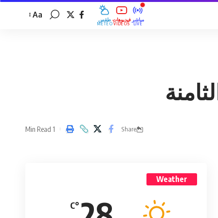
Aa
مباشر
فيديوهات
طقس
MÉTÉO
VIDÉOS
LIVE
لثامنة
1 Min Read
Share
Weather
28
°C