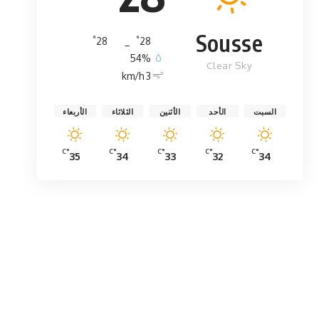
Sousse
°
°
28
_
28
54%
Clear Sky
3 km/h
السبت
الأحد
الأثنين
الثلاثاء
الأربعاء
°C
°C
°C
°C
°C
35
34
33
32
34