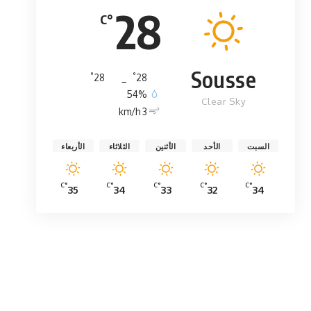
28
°C
Sousse
°
°
28
_
28
54%
Clear Sky
3 km/h
السبت
الأحد
الأثنين
الثلاثاء
الأربعاء
°C
°C
°C
°C
°C
35
34
33
32
34