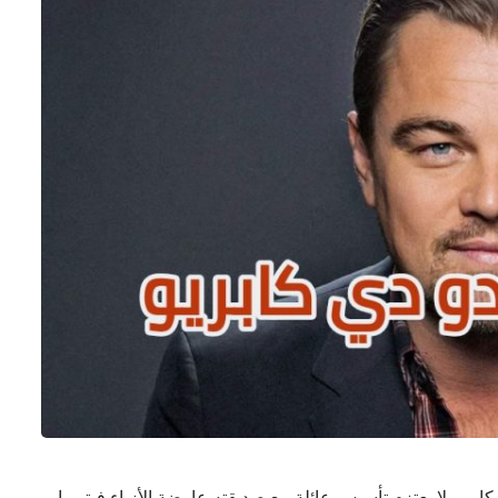
كابريو لا يعتزم تأسيس عائلة مع صديقته عارضة الأزياء فيتوريا