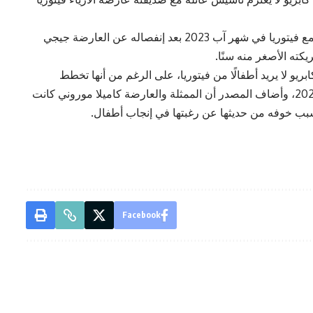
tv”، وأوضح التقرير أن دي كابريو، الذي بدأ علاقته مع فيتوريا في شهر آب 2023 بعد إنفصاله عن العارضة جيجي
كته الأصغر منه سنًا.
 لموقع “Us Weekly” أن دي كابريو لا يريد أطفالًا من فيتوريا، على الرغم من أنها تخطط
للإحتفال بعيد ميلاده الخمسين في تشرين الثاني 2024، وأضاف المصدر أن الممثلة والعارضة كاميلا موروني كانت
بسبب خوفه من حديثها عن رغبتها في إنجاب أطفال.
Facebook