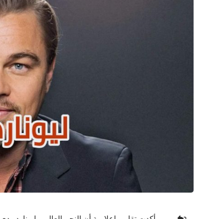
أكدت تقارير إعلامية أن النجم العالمي ليوناردو دي 