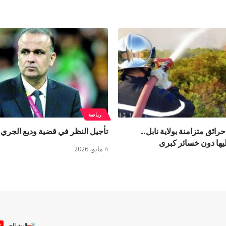
رياضة
ندلاع نحو 10 حرائق متزامنة بولاية نابل..
تأجيل النظر في قضية وديع الجريء
يها دون خسائر كبرى
4 مايو، 2026
ص
البث الحي