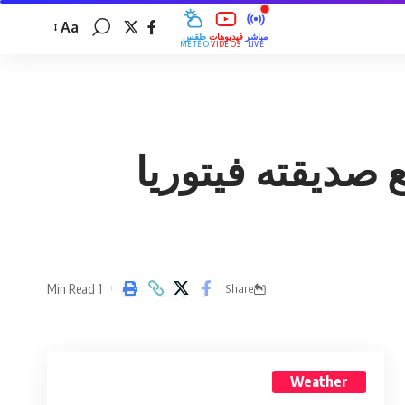
Aa
مباشر
فيديوهات
طقس
MÉTÉO
VIDÉOS
LIVE
 صديقته فيتوريا
1 Min Read
Share
Weather