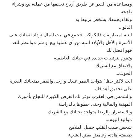
ومساعدة من القدر عن طريق أرباح تحققها من عملية بيع وشراء
ناجحة
ولقاء يجمعك بشخص ترتبط به
الدلو…
انتبه لمصاريفك فالكواكب تتجمع في بيت المال تزداد نفقاتك على
الأسرة والأهل والأولاد انتبه من أي عملية بيع او شراء وانتظر للغد
فهو افضل لك
وتقوم بترتيبات جديدة في حياتك العاطفية
بالاتفاق مع الشريك
الحوت…
انت لاكثر حظا” بتواجد القمر عندك و زحل والقمر يمنحانك القدرة
على تحقيق أهدافك
والشمس في العقرب توفر لك الفرص الكبيرة للنجاح بأمورك
المهنية والمالية وحتى حظوظ بالدراسة
والاستقرار والرضا متواجد بحياتك مع الشريك
مواليد اليوم…
شخص طيب القلب جميل الملامح
طبيعته هادئه وغامض بعض الشيء