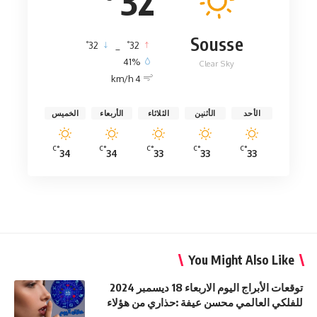
32
Sousse
°
°
32
_
32
41%
Clear Sky
4 km/h
الأحد
الأثنين
الثلاثاء
الأربعاء
الخميس
°C
°C
°C
°C
°C
34
34
33
33
33
You Might Also Like
توقعات الأبراج اليوم الاربعاء 18 ديسمبر 2024
للفلكي العالمي محسن عيفة :حذاري من هؤلاء