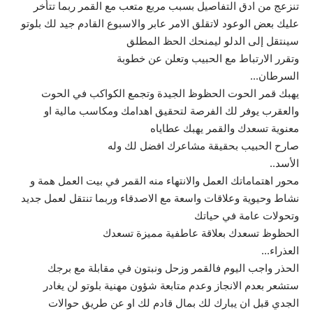
تنزعج من ادق التفاصيل بسبب مربع متعب مع القمر ربما تتأخر
عليك بعض الوعود لاتقلق الامر عابر والاسبوع القادم جيد لك بلوتو
سينتقل إلى الدلو ليمنحك الحظ المطلق
وتقرر الارتباط مع الحبيب وتعلن عن خطوبة
السرطان…
يهبك قمر الحوت الحظوظ الجيدة وتجمع الكواكب في الحوت
والعقرب يوفر لك الفرصة لتحقيق اهدامك ومكاسب مالية او
معنوية تسعدك والقمر يهبك عطاياه
صارح الحبيب بحقيقة مشاعرك افضل لك وله
الأسد..
محور اهتماماتك العمل والانتهاء منه القمر في بيت العمل همة و
نشاط وحيوية وعلاقات واسعة مع الاصدقاء وربما تنتقل لعمل جديد
وتحولات عامة في حياتك
الحظوظ تسعدك بعلاقة عاطفية مميزة تسعدك
العذراء…
الحذر واجب اليوم فالقمر وزحل ونبتون في مقابلة مع برجك
ستشعر بعدم الانجاز وعدم متابعة شؤون مهنية بلوتو لن يغادر
الجدي قبل ان يبارك لك بمال قادم لك او عن طريق حوالات