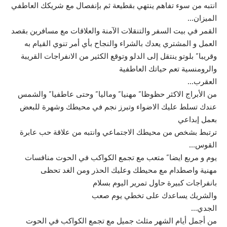
انتبه من سوء تفاهم ينتهي بقطيعة ثم بإنفصال مع شريكك العاطفي
الميزان…
القمر في بيت السفر والتنقلات الآمنة والعلاقات مع مسافرين بقصد
العمل و المشتري يعدك بالشراء والنجاح بأي أمر تنوي القيام به
وقريبا” بلوتو ينتقل إلى الدلو وتوقع الكثير من الانفراجات القريبة
والرومنسية تعم حياتك العاطفية
العقرب…
من الأبراج الاكثر حظوظا” مهنيا” وماليا” وحتى عاطفيا” والشمس
عندك تسلط عليك الاضواء وتبرز نجم في محيطك وشهرة للبعض
بعمل إبداعي
ترتبط بشخص من محيطك الاجتماعي وانتبه من علاقة حب عابرة
القوس…
يوم و مربع ايضا” متعب مع تجمع الكواكب في الحوت منافسات
مهنية واصطدام مع محيطك وعليك الحذر ومن الغد تحظى
بانفراجات كبيرة حاول تمرير اليوم بسلام
والشريك يساعدك على تخطي يوم صعب
الجدي…
من أجمل أيام الشهر مثلث جميل مع تجمع الكواكب في الحوت