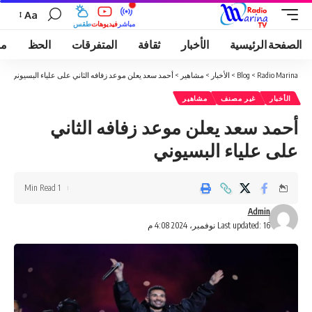
Aa
مباشر
فيديوهات
طقس
الصفحة الرئيسية
الأخبار
ثقافة
المتفرقات
الحظ
مو
Radio Marina
>
Blog
>
الأخبار
>
مشاهير
>
أحمد سعد يعلن موعد زفافه الثاني على علياء البسيوني
الأخبار
غير مصنف
مشاهير
أحمد سعد يعلن موعد زفافه الثاني
على علياء البسيوني
1 Min Read
Admin
Last updated: 16 نوفمبر، 2024 4:08 م