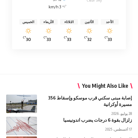
Clear Sky
3 km/h
الأحد
الأثنين
الثلاثاء
الأربعاء
الخميس
°C
°C
°C
°C
°C
30
33
33
32
33
You Might Also Like
إصابة مبنى سكني قرب موسكو وإسقاط 356
مسيرة أوكرانية
28 يوليو، 2026
زلزال بقوة 6 درجات يضرب اندونيسيا
17 أغسطس، 2025