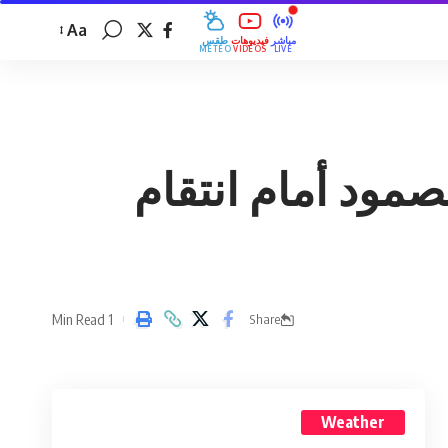
Aa
مباشر
فيديوهات
طقس
MÉTÉO
VIDÉOS
LIVE
ود أمام انتقام
1 Min Read
Share
Weather