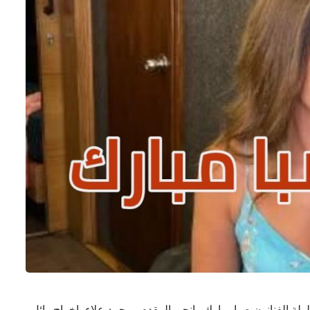
الفنانون صبا مبارك وانجى المقدم ومحمد علاء، إخراج وائل