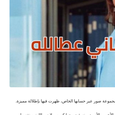
 مجموعة صور عبر حسابها الخاص، ظهرت فيها بإطلالة مميزة.
الأحمر والأسود، ونسقت معها كروب بلايزر باللونين نفسها