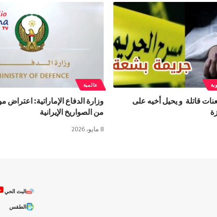
ية
عالمية
نات قاتلة و يحيل أخيه على
وزارة الدفاع الإماراتية: اعتراض م
زة
من الصواريخ الإيرانية
8 مايو، 2026
ص
البث الحي
الطقس