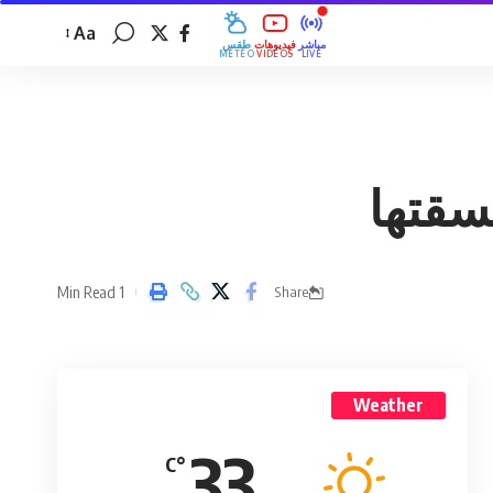
Aa
مباشر
فيديوهات
طقس
MÉTÉO
VIDÉOS
LIVE
نسقتها
1 Min Read
Share
Weather
33
°C