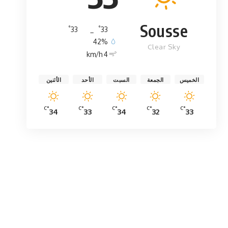
Sousse
°
°
33
_
33
42%
Clear Sky
4 km/h
الخميس
الجمعة
السبت
الأحد
الأثنين
°C
°C
°C
°C
°C
34
33
34
32
33