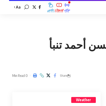
Aa
مباشر
فيديوهات
طقس
MÉTÉO
VIDÉOS
LIVE
سن أحمد تنبأ
0 Min Read
Share
Weather