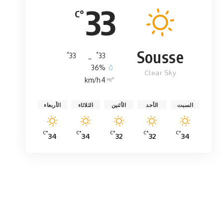
33
°C
Sousse
°
°
33
_
33
36%
Clear Sky
4 km/h
السبت
الأحد
الأثنين
الثلاثاء
الأربعاء
°C
°C
°C
°C
°C
34
34
32
32
34