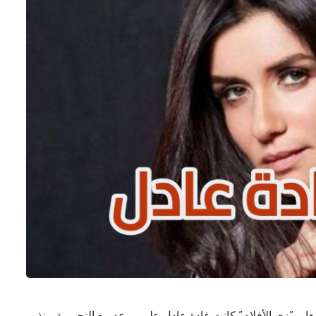
ادها، و”زى الأفلام” كانت غادة عادل على موعد مع النجومية منذ