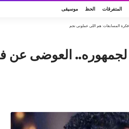
المتفرقات
الحظ
موسيقى
فكرة المسابقات: هم اللى عملونى نجم
 لجمهوره.. العوضى عن ف