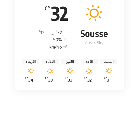
32
°C
Sousse
°
°
32
_
32
50%
Clear Sky
6 km/h
السبت
الأحد
الأثنين
الثلاثاء
الأربعاء
°C
°C
°C
°C
°C
34
33
33
32
31