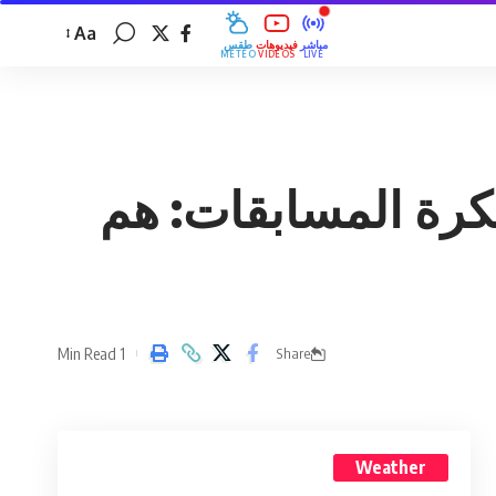
Aa
مباشر
فيديوهات
طقس
MÉTÉO
VIDÉOS
LIVE
كرة المسابقات: هم
1 Min Read
Share
Weather