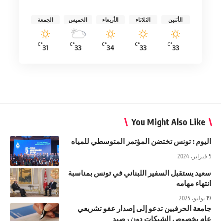
الأثنين
الثلاثاء
الأربعاء
الخميس
الجمعة
°C
°C
°C
°C
°C
31
33
34
33
33
You Might Also Like
اليوم : تونس تختضن المؤتمر المتوسطي للمياه
5 فبراير، 2024
سعيد يستقبل السفير اللبناني في تونس بمناسبة
انتهاء مهامه
19 يوليو، 2025
جامعة الحرفيين تدعو إلى إصدار عفو تشريعي
عام بخصوص الشيكات دون رصيد