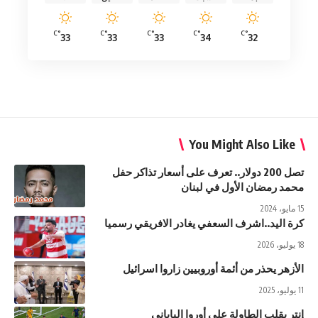
°C
°C
°C
°C
°C
33
33
33
34
32
You Might Also Like
تصل 200 دولار.. تعرف على أسعار تذاكر حفل
محمد رمضان الأول في لبنان
15 مايو، 2024
كرة اليد..اشرف السعفي يغادر الافريقي رسميا
18 يوليو، 2026
الأزهر يحذر من أئمة أوروبيين زاروا اسرائيل
11 يوليو، 2025
إنتر يقلب الطاولة على أوروا الياباني