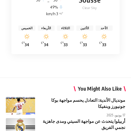
30
_
30
49%
Clear Sky
3 km/h
الأحد
الأثنين
الثلاثاء
الأربعاء
الخميس
°C
°C
°C
°C
°C
34
34
33
33
33
You Might Also Like
مونديال الأندية: التعادل يحسم مواجهة بوكا
جونيورز وبنفيكا
17 يونيو، 2025
أربيلوا يتحدث عن مواجهة السيتي ومدى جاهزية
نجمي الفريق