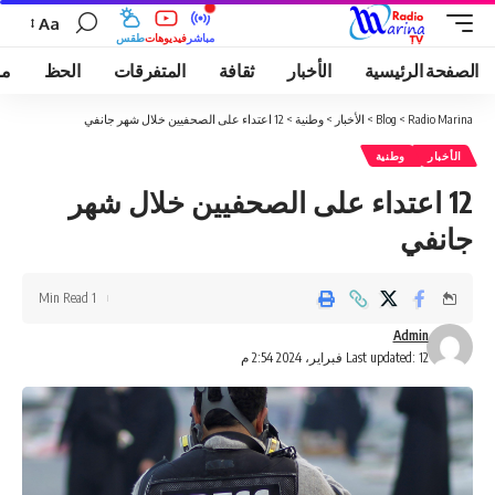
Aa
مباشر
فيديوهات
طقس
الصفحة الرئيسية
الأخبار
ثقافة
المتفرقات
الحظ
مو
Radio Marina
>
Blog
>
الأخبار
>
وطنية
>
12 اعتداء على الصحفيين خلال شهر جانفي
الأخبار
وطنية
12 اعتداء على الصحفيين خلال شهر
جانفي
1 Min Read
Admin
Last updated: 12 فبراير، 2024 2:54 م