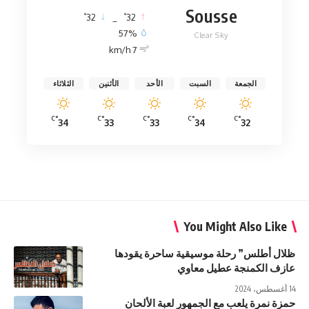
Sousse
°
°
32
_
32
57%
Clear Sky
7 km/h
الجمعة
السبت
الأحد
الأثنين
الثلاثاء
°C
°C
°C
°C
°C
34
33
33
34
32
You Might Also Like
ظلال أطلس” رحلة موسيقية ساحرة يقودها
عازف الكمنجة عطيل معاوي
14 أغسطس، 2024
حمزة نمرة يلعب مع الجمهور لعبة الألحان