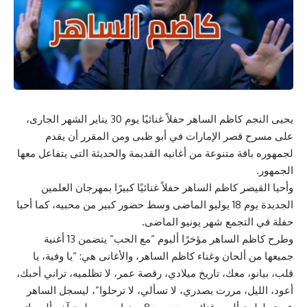
يحيى النجم كاظم الساهر حفلاً غنائيًا يوم 30 يناير الشهر الجارى،
على مسرح قصر الإمارات في أبو ظبى ومن المقرر أن يقدم
لجمهوره باقة متنوعة من أغانيه القديمة والحديثة التى يتفاعل معها
الجمهور.
وأحيا القيصر كاظم الساهر حفلاً غنائيًا كبيرًا بمهرجان العلمين
الجديدة يوم 18 يوليو الماضى وسط حضور كبير من محبيه، كما أحيا
حفلة في التجمع شهر يونيو الماضى.
وطرح كاظم الساهر مؤخرًا ألبوم “مع الحب” يتضمن 13 أغنية
جميعها من ألحان وغناء كاظم الساهر، والأغانى هي: “يا وفية، يا
قلب، بيانو، معك، تاريخ ميلادي، رقصة عمر، لا تظلميه، تراني أحبك،
أعود، الليل، مررت بصدري، لا تسألي، لا ترحلوا”، ليسجل الساهر