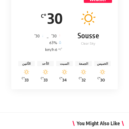
30
°C
Sousse
°
°
30
_
30
63%
Clear Sky
6 km/h
الخميس
الجمعة
السبت
الأحد
الأثنين
°C
°C
°C
°C
°C
33
33
34
32
30
You Might Also Like