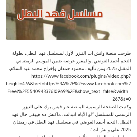
طرحت منصة واتش ات التيزر الأول لمسلسل فهد البطل، بطولة
النجم أحمد العوضي، والمقرر عرضه ضمن الموسم الرمضاني
المقبل 2025 ومن تأليف محمود حمدان وإخراج محمد عبد السلام.
https://www.facebook.com/plugins/video.php?
height=476&href=https%3A%2F%2Fwww.facebook.com%2
Freel%2F554094337610969%2F&show_text=false&width=
267&t=0
وكتبت الصفحة الرسمية للمنصة عبر فيس بوك على التيزر
الرسمي للمسلسل “لو الأيام اتبدلت، ماكنش ده هيبقي حال فهد
البطل، النجم أحمد العوضي في مسلسل فهد البطل في رمضان
2025 على واتش ات”.