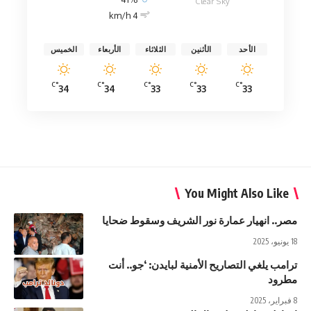
Clear Sky
4 km/h
الأحد
الأثنين
الثلاثاء
الأربعاء
الخميس
°C
°C
°C
°C
°C
34
34
33
33
33
You Might Also Like
مصر.. انهيار عمارة نور الشريف وسقوط ضحايا
18 يونيو، 2025
ترامب يلغي التصاريح الأمنية لبايدن: ‘جو.. أنت
مطرود
8 فبراير، 2025