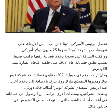
تحصل الرئيس الأميركي، دونالد ترامب، امس الأربعاء، على
تعويضات من شركة “ميتا” قدرها 25 مليون دولار أميركي
ووافقت الشركة على تسوية دعوى قضائية رفعها ترامب ضدها،
بسبب تعليق حساباته عام 2021، على خلفية اقتحام أنصاره مبنى
الكونغرس.
وكان ترامب رفع في جويلية 2021، دعاوى قضائية ضد شركة فيس
بوك ومديرها التنفيذي مارك زوكربيرغ، بالإضافة إلى دعوى أخرى
ضد الرئيس التنفيذي لشركة “تويتر” آنذاك، جاك دورثي.
ومنعت الشركتين، ومنصات أخرى، ترامب من الوصول إلى حساباته
في أعقاب أحداث الشغب التي استهدفت مبنى الكونغرس في
جانفي 2021.