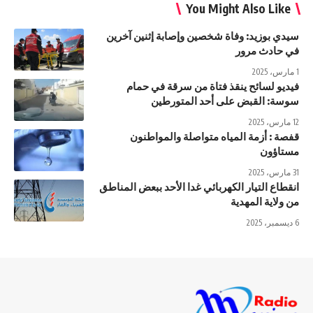
You Might Also Like
سيدي بوزيد: وفاة شخصين وإصابة إثنين آخرين
في حادث مرور
1 مارس، 2025
فيديو لسائح ينقذ فتاة من سرقة في حمام
سوسة: القبض على أحد المتورطين
12 مارس، 2025
قفصة : أزمة المياه متواصلة والمواطنون
مستاؤون
31 مارس، 2025
انقطاع التيار الكهربائي غدا الأحد ببعض المناطق
من ولاية المهدية
6 ديسمبر، 2025