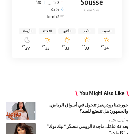
Sousse
°
°
30
_
30
62%
Clear Sky
5 km/h
السبت
الأحد
الأثنين
الثلاثاء
الأربعاء
°C
°C
°C
°C
°C
29
33
33
33
34
You Might Also Like
جورجينا رودريغيز تتجول في أسواق الرياض..
والجمهور: هل تتبضع للعيد؟
4 أبريل، 2024
بعد 33 عامًا.. ماجدة الرومي تتصدّر “تيك توك”
بـ”كلمات”