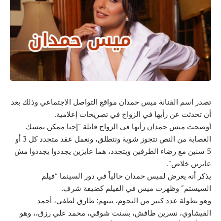
تصدر اسم الفنانة ميس حمدان مواقع التواصل الاجتماعي وذلك بعد
أن تحدثت عن رأيها في الزواج في تصريحات إعلامية.
أوضحت ميس حمدان رأيها في الزواج قائلة “إحنا ممكن نمسك
العصاية من النص نتجوز شوية ونتطلق، ونعمل عقد متجدد كل 3 أو
5 سنين مع رضاء الطرفين ويتجدد، هما عايزين يجددوا يجددوا مش
عايزين خلاص”.
يذكر أنه يعرض لميس حمدان حالياً في دور السينما “فيلم
السيستم” وظهرت ميس في الفيلم كضيفة شرف.
وهو بطولة عدد كبير من النجوم، بينهم: طارق لطفي، أحمد
الفيشاوي، نسرين طافش، بسنت شوقي، محمد علي رزق،، وهو