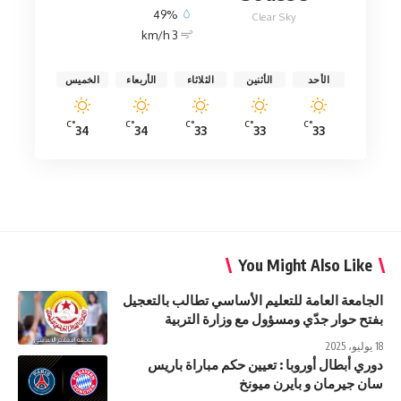
49%
Clear Sky
3 km/h
الأحد
الأثنين
الثلاثاء
الأربعاء
الخميس
°C
°C
°C
°C
°C
34
34
33
33
33
You Might Also Like
الجامعة العامة للتعليم الأساسي تطالب بالتعجيل
بفتح حوار جدّي ومسؤول مع وزارة التربية
18 يوليو، 2025
دوري أبطال أوروبا : تعيين حكم مباراة باريس
سان جيرمان و بايرن ميونخ