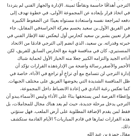
الترجي أهدافًا حاسمة ونقاطًا ثمينة. الإدارة والجهاز الفني لم يترددا
في اتخاذ قرار بإبعاده عن المجموعة الأولى، في خطوة تهدف إلى
دفعه لمراجعة نفسه واستعادة مستواه بعيدًا عن الضغوط الكبيرة
في الفريق الأول.بن سعيد يحسم معركة الحراسةفي المقابل، جاء
قرار تعيين بشير بن سعيد كحارس أول ليعكس ثقة الإطار الفني في
خبرته وقدراته. بن سعيد، الذي انضم إلى الترجي قادمًا من الاتحاد
المنستيري، كان في منافسة قوية مع الحارس السابق للفريق، لكن
أداءه الجيد والتزامه الكبير جعلا منه الخيار الأول لحماية شباك
الأحمر والأصفر.رسالة واضحة من الإدارةهذه القرارات تؤكد أن
إدارة الترجي لن تتسامح مع أي تراخٍ أو تراجع في الأداء، خاصة في
ظل المنافسة الشديدة التي يخوضها الفريق على مختلف الجبهات.
كما تعكس رغبة النادي في إعادة الانضباط داخل المجموعة،
وإعطاء الفرصة لمن يستحقها بناءً على الأداء وليس الأسماء.يبدو أن
الترجي يدخل مرحلة جديدة، حيث لم يعد هناك مجال للمجاملات، بل
فقط لمن يقدم الإضافة المطلوبة على أرض الملعب. فهل ستؤتي
هذه القرارات ثمارها في قادم المباريات؟ الأيام القادمة ستكشف
ذلك.
مقال حمزة بن عبد الله