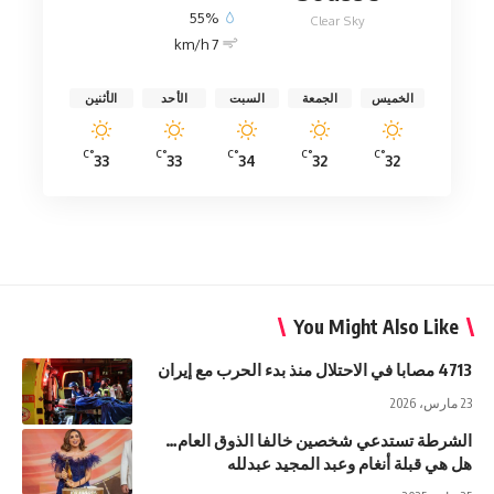
55%
Clear Sky
7 km/h
الخميس
الجمعة
السبت
الأحد
الأثنين
°C
°C
°C
°C
°C
33
33
34
32
32
You Might Also Like
4713 مصابا في الاحتلال منذ بدء الحرب مع إيران
23 مارس، 2026
الشرطة تستدعي شخصين خالفا الذوق العام…
هل هي قبلة أنغام وعبد المجيد عبدلله