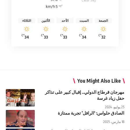
Clear Sky
5 km/h
الجمعة
السبت
الأحد
الأثنين
الثلاثاء
°C
°C
°C
°C
°C
34
33
33
34
32
You Might Also Like
مهرجان قرطاج الدولي.. إقبال كبير على تذاكر
حفل زياد غرسة
25 يوليو، 2024
الصادق حلواس: ‘الرافل’ تجربة ممتازة
18 مارس، 2025