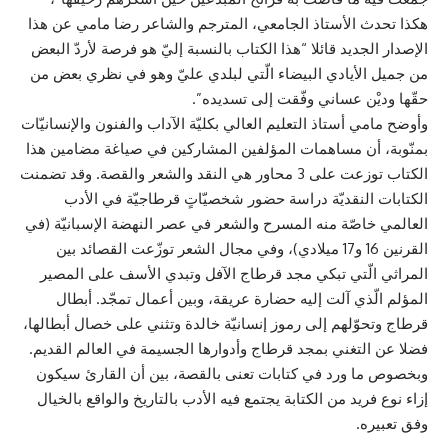
هكذا تحدث الأستاذ الجامعي، المترجم والشاعر رضا مامي عن هذا
الإصدار الجديد قائلا “هذا الكتاب بالنسبة إليّ هو فرصة لأردّ البعض
من جميل الأيادي البيضاء الّتي لبلدي عليّ وهو في نظري بعض من
حقّها وديْن عساني وفّقت إلى تسديده”.
وأوضح مامي أستاذ التعليم العالي بكليّة الآداب والفنون والإنسانيّات
بمنّوبة، أن مساهمات المؤلفين المشاركين في صياغة مضامين هذا
الكتاب توزعت على 3 محاور هي النقد والشعر والقصة. وقد تضمنت
الكتابات النقديّة دراسة حضور شخصيّاتٍ قرطاجيّة في الأدب
العالمي خاصّة منه المسرح والشعر في عصر النهضة الإسبانيّة (في
القرنين 16 و17 ميلادي)، وفي مجال الشعر توزّعت القصائد بين
المراثي الّتي تبكي مجد قرطاج الآفل وتبدي الأسف على المصير
المؤلم الّذي آلت إليه حضارة عريقة، وبين أعمال تمجّد. أبطال
قرطاج وتحوّلهم إلى رموز إنسانيّة خالدة وتثني على خصال أبطالها،
فضلا عن التغني بمجد قرطاج وأدوارها الجسيمة في العالم القديم.
وبخصوص ما ورد في كتابات تعنى بالقصة، بين أن القارئ سيكون
إزاء نوع فريد من الكتابة يجتمع فيه الأدب بالتاريخ والواقع بالخيال
وفق تعبيره.