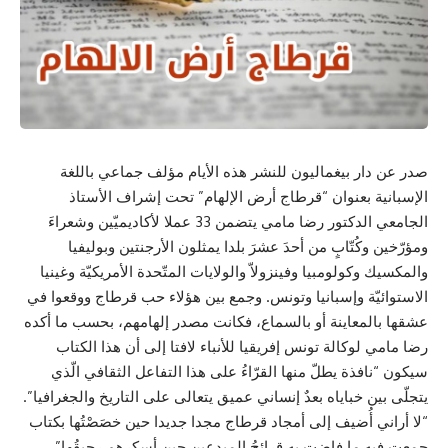
صدر عن دار بيغماليون للنشر هذه الأيام مؤلف جماعي باللغة
الإسبانية بعنوان “قرطاج أرض الإلهام” تحت إشراف الأستاذ
الجامعي الدكتور رضا مامي يتضمن 33 عملا لأكاديميّين وشعراءَ
ومؤرّخين وكُتّابٍ من أحدَ عشرَ بلدا يمثلون الأرجنتين وبوليفيا
والمكسيك وكولومبيا وفينزولاّ والولايات المتّحدة الأمريكيّة وغينيا
الاستوائيّة وإسبانيا وتونس. وجمع بين هؤلاء حب قرطاج ووقعوا في
عشقها بالمعاينة أو بالسماع، فكانت مصدر إلهامهم، بحسب ما أكده
رضا مامي لوكالة تونس إفريقيا للأنباء لافتا إلى أن هذا الكتاب
سيكون “نافذة يطلّ منها القرّاءُ على هذا التفاعل الثقافي الّذي
يتجلّى بين خباياه بعدٌ إنساني عميق يتعالى على التاريخ والجغرافيا”.
“لا أراني أُضيف إلى أمجاد قرطاج مجدا جديدا حين خصَصْتُها بكتاب
جمعت فيه ما فاضت به قرائحُ المبدعين حين أسكرهم رحيقُها”،