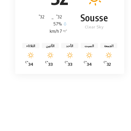
Sousse
°
°
32
_
32
57%
Clear Sky
7 km/h
الجمعة
السبت
الأحد
الأثنين
الثلاثاء
°C
°C
°C
°C
°C
34
33
33
34
32