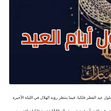
د 30 مارس هو موعد حلول عيد الفطر فلكيا، فيما ينتظر رؤية الهلال في الليلة الأخيرة
وفي مصر، أفاد المعهد القومي للبحوث الفلكية والجيوفيزياقية، أن غرة شهر شوال 1446 هجرية فلكيا توافق يوم