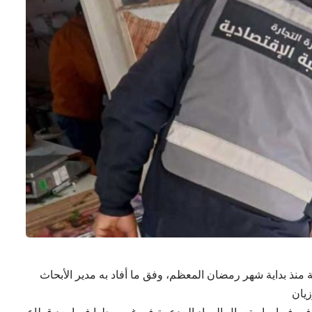
لفا و 738 مخالفة اقتصادية منذ بداية شهر رمضان المعظم، وفق ما أفاد به مدير الأبحاث
زيان