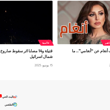
هير
عالمية
أنغام عن “أنغامي”.. ما
قتيلة و14 مصابا اثر سقوط صاروخ
شمال اسرائيل
15 يونيو، 2025
ص
البث الحي
الطقس