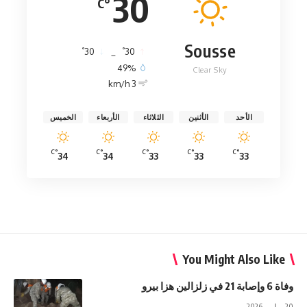
30
°C
Sousse
°
°
30
_
30
49%
Clear Sky
3 km/h
الأحد
الأثنين
الثلاثاء
الأربعاء
الخميس
°C
°C
°C
°C
°C
34
34
33
33
33
You Might Also Like
وفاة 6 وإصابة 21 في زلزالين هزا بيرو
20 يوليو، 2026