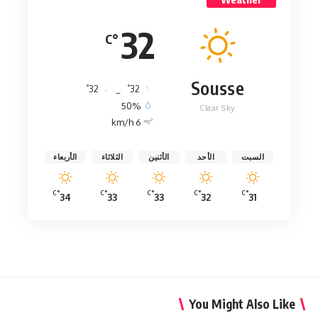
32
°C
Sousse
°
°
32
_
32
50%
Clear Sky
6 km/h
السبت
الأحد
الأثنين
الثلاثاء
الأربعاء
°C
°C
°C
°C
°C
34
33
33
32
31
You Might Also Like