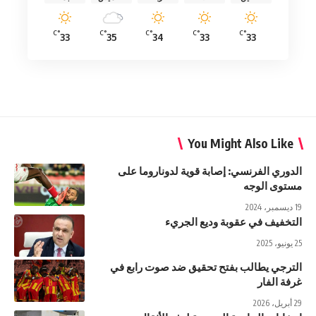
°C
°C
°C
°C
°C
33
35
34
33
33
You Might Also Like
الدوري الفرنسي: إصابة قوية لدوناروما على
مستوى الوجه
19 ديسمبر، 2024
التخفيف في عقوبة وديع الجريء
25 يونيو، 2025
الترجي يطالب بفتح تحقيق ضد صوت رابع في
غرفة الفار
29 أبريل، 2026