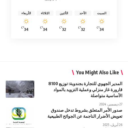
السبت
الأحد
الأثنين
الثلاثاء
الأربعاء
°C
°C
°C
°C
°C
34
34
32
32
34
You Might Also Like
المدير الجهوي للتجارة بجندوبة: توزيع 8100
قارورة غاز منزلي وعملية التزويد بالمواد
الأساسية متواصلة
27 ديسمبر، 2024
صدور الأمر المتعلق بشروط تدخل صندوق
تعويض الأضرار الناجمة عن الجوائح الطبيعية
26 أبريل، 2025