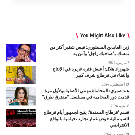
You Might Also Like
زين العابدين المستوري: قيس شقير أكثر من
تمسك بـ’صاحبك راجل’ وآمن به
7 مارس، 2025
شهرزاد هلال: أعيش فترة غزيرة في الإنتاج
والغناء في قرطاج شرف كبير
29 أغسطس، 2024
هند صبري: المحاماة مهنتي الأصلية..ولأول مرة
قدمت دور المحامية في مسلسل “مفترق طرق”
8 يونيو، 2024
قسم ‘قرطاج الممتدة’: يتيح لجمهور أيام قرطاج
السينمائية خوض غمار تجارب فيلمية بالواقع
الافتراضي
20 ديسمبر، 2024