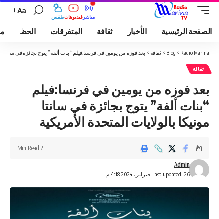
Aa
مباشر
فيديوهات
طقس
الصفحة الرئيسية
الأخبار
ثقافة
المتفرقات
الحظ
مو
Radio Marina
>
Blog
>
ثقافة
>
بعد فوزه من يومين في فرنسا:فيلم “بنات ألفة” يتوج بجائزة في سانتا مون
ثقافة
بعد فوزه من يومين في فرنسا:فيلم
“بنات ألفة” يتوج بجائزة في سانتا
مونيكا بالولايات المتحدة الأمريكية
2 Min Read
Admin
Last updated: 26 فبراير، 2024 4:18 م