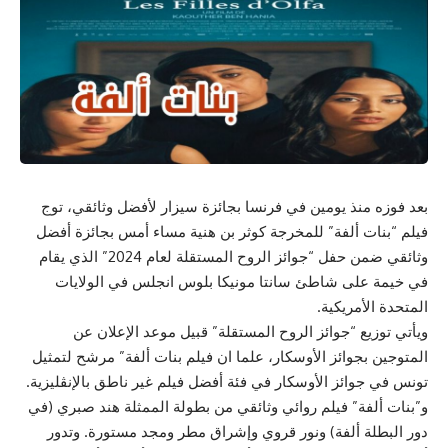
بعد فوزه منذ يومين في فرنسا بجائزة سيزار لأفضل وثائقي، توج
فيلم “بنات ألفة” للمخرجة كوثر بن هنية مساء أمس بجائزة أفضل
وثائقي ضمن حفل “جوائز الروح المستقلة لعام 2024” الذي يقام
في خيمة على شاطئ سانتا مونيكا بلوس انجلس في الولايات
المتحدة الأمريكية.
ويأتي توزيع “جوائز الروح المستقلة” قبيل موعد الإعلان عن
المتوجين بجوائز الأوسكار، علما ان فيلم بنات ألفة” مرشح لتمثيل
تونس في جوائز الأوسكار في فئة أفضل فيلم غير ناطق بالإنڨليزية.
و”بنات ألفة” فيلم روائي وثائقي من بطولة الممثلة هند صبري (في
دور البطلة ألفة) ونور قروي وإشراق مطر ومجد مستورة. وتدور