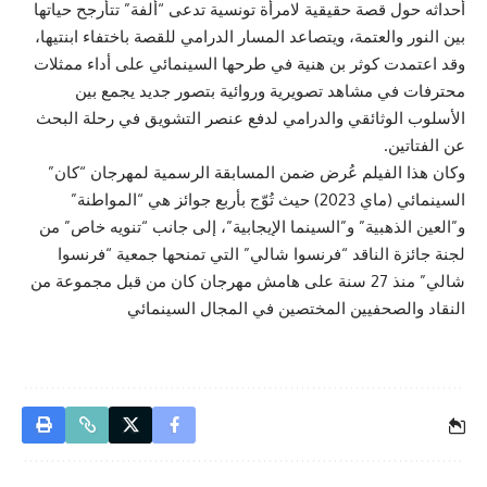
أحداثه حول قصة حقيقية لامرأة تونسية تدعى “ألفة” تتأرجح حياتها
بين النور والعتمة، ويتصاعد المسار الدرامي للقصة باختفاء ابنتيها،
وقد اعتمدت كوثر بن هنية في طرحها السينمائي على أداء ممثلات
محترفات في مشاهد تصويرية وروائية بتصور جديد يجمع بين
الأسلوب الوثائقي والدرامي لدفع عنصر التشويق في رحلة البحث
عن الفتاتين.
وكان هذا الفيلم عُرض ضمن المسابقة الرسمية لمهرجان “كان”
السينمائي (ماي 2023) حيث تُوّج بأربع جوائز هي “المواطنة”
و”العين الذهبية” و”السينما الإيجابية”، إلى جانب “تنويه خاص” من
لجنة جائزة الناقد “فرنسوا شالي” التي تمنحها جمعية “فرنسوا
شالي” منذ 27 سنة على هامش مهرجان كان من قبل مجموعة من
النقاد والصحفيين المختصين في المجال السينمائي