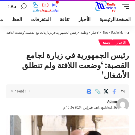
Aa
مباشر
فيديوهات
طقس
الصفحة الرئيسية
الأخبار
ثقافة
المتفرقات
الحظ
مو
Radio Marina
>
Blog
>
الأخبار
>
وطنية
>
رئيس الجمهورية في زيارة لجامع القصبة: ‘وضعت اللافتة ولم ت
الأخبار
وطنية
رئيس الجمهورية في زيارة لجامع
القصبة: ‘وضعت اللافتة ولم تنطلق
الأشغال’
1 Min Read
Admin
Last updated: 26 فبراير، 2024 10:24 م