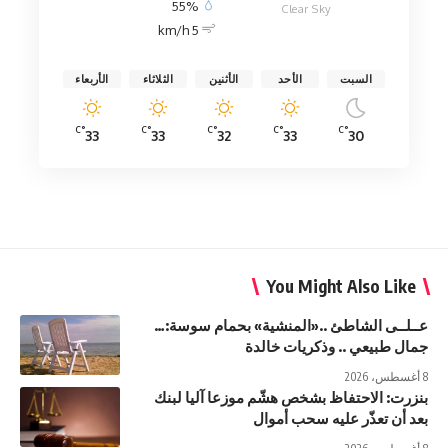
55%
Clear Sky
5 km/h
السبت
الأحد
الأثنين
الثلاثاء
الأربعاء
°C
°C
°C
°C
°C
33
33
32
33
30
You Might Also Like
عــلــى الشاطئ ..«المنشية» بحمام سوسة:…
جمال طبيعي .. وذكريات خالدة
8 أغسطس، 2026
بنزرت: الاحتفاظ بشخص هشّم موزعا آليا لبنك
بعد أن تعذّر عليه سحب أموال