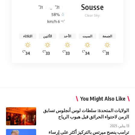
Sousse
°
°
31
_
31
58%
Clear Sky
6 km/h
الجمعة
السبت
الأحد
الأثنين
الثلاثاء
°C
°C
°C
°C
°C
34
33
33
34
31
You Might Also Like
الولايات المتحدة: سلطات لوس أنجلوس تسابق
الزمن لاحتواء الحرائق قبل هبوب الرياح
13 يناير، 2025
ترامب ينصح ميرتس بالتركيز أكثر على إرساء