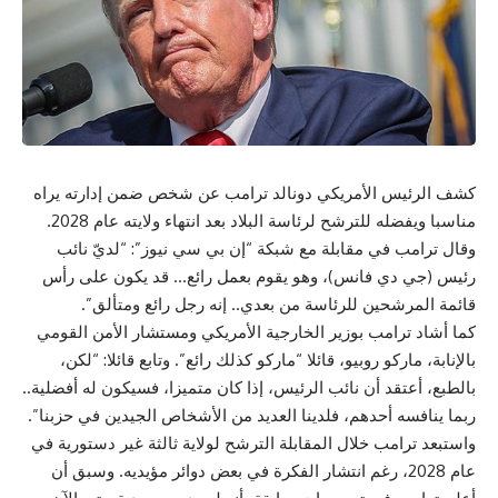
كشف الرئيس الأمريكي دونالد ترامب عن شخص ضمن إدارته يراه
مناسبا ويفضله للترشح لرئاسة البلاد بعد انتهاء ولايته عام 2028.
وقال ترامب في مقابلة مع شبكة “إن بي سي نيوز”: “لديّ نائب
رئيس (جي دي فانس)، وهو يقوم بعمل رائع… قد يكون على رأس
قائمة المرشحين للرئاسة من بعدي.. إنه رجل رائع ومتألق”.
كما أشاد ترامب بوزير الخارجية الأمريكي ومستشار الأمن القومي
بالإنابة، ماركو روبيو، قائلا “ماركو كذلك رائع”. وتابع قائلا: “لكن،
بالطبع، أعتقد أن نائب الرئيس، إذا كان متميزا، فسيكون له أفضلية..
ربما ينافسه أحدهم، فلدينا العديد من الأشخاص الجيدين في حزبنا”.
واستبعد ترامب خلال المقابلة الترشح لولاية ثالثة غير دستورية في
عام 2028، رغم انتشار الفكرة في بعض دوائر مؤيديه. وسبق أن