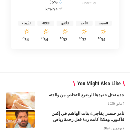
36%
Clear Sky
4 km/h
السبت
الأحد
الأثنين
الثلاثاء
الأربعاء
°C
°C
°C
°C
°C
34
34
32
32
34
You Might Also Like
جدة تقتل حفيدها الرضيع للتخلص من والدته
1 مايو، 2026
تامر حسني يفاجىء بنات الهاشم في إكس
فاكتور.. وهكذا كانت ردة فعل رحمة رياض
7 نوفمبر، 2024