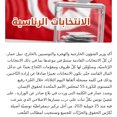
أكد وزير الشؤون الخارجية والهجرة والتونسيين بالخارج، نبيل عمار،
أن كلّ الانتخابات القادمة ستتمّ في موعدها بما في ذلك الانتخابات
الرّئاسيّة، وستُؤَمَّن لها كلّ ظروف ومقوّمات النّجاح بعيدًا عن تدخّل
المال الفاسد حتّى تكون الانتخابات تعبيرًا صادقا عن إرادة النّاخبين،
وذلك في كلمة مسجلة ألقاها اليوم الثلاثاء، خلال الجُزء رفيع
المستوى للدّورة 55 لمجلس الأمم المتّحدة لحقوق الإنسان.
وشدد عمار في الكلمة التى وردت في بلاغ صادر عن الوزارة ، على
مُضيّ تونس بكلّ ثبات على درب مسارها الاصلاحي الذي شرعت
فيه منذ 25 جويلية 2021، من أجل تركيز ديمقراطيّة تونسيّة أصيلة
تُكرّس الحقوق والحرّيّات للجميع وتستجيب لمطالب الشّعب