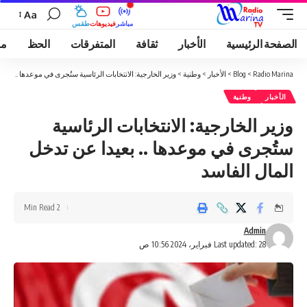
Aa
مباشر
فيديوهات
طقس
الصفحة الرئيسية
الأخبار
ثقافة
المتفرقات
الحظ
مو
Radio Marina
>
Blog
>
الأخبار
>
وطنية
>
وزير الخارجية: الانتخابات الرئاسية ستُجرى في موعدها .. بعيد
الأخبار
وطنية
وزير الخارجية: الانتخابات الرئاسية
ستُجرى في موعدها .. بعيدا عن تدخل
المال الفاسد
2 Min Read
Admin
Last updated: 28 فبراير، 2024 10:56 ص