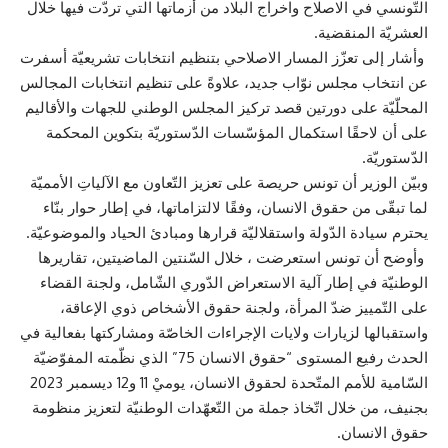
التّونسي في الاصلاح واخراج البلاد من أزماتها التي تردّت فيها خلال
العشريّة المنقضية.
وأشار إلى تعزّز المسار الاصلاحي بتنظيم انتخابات تشريعيّة أسفرت
عن انتخاب مجلس نوّاب جديد، علاوةً على تنظيم انتخابات المجالس
المحلّيّة على دورتين قصد تركيز المجلس الوطني للجهات والأقاليم
على أن لاحقًا استكمال المؤسّسات الدّستوريّة بتكوين المحكمة
الدّستوريّة.
وبيّن الوزير أن تونس حريصة على تعزيز التّعاون مع الآلياتِ الأمميّة
لما تبقّى من حقوق الانسان، وفقًا لالتزاماتها، في إطار حوار بنّاء
يحترم سيادة الدّولة واستقلاليّة قرارها ومبادئ الحياد والموضوعيّة.
وأوضح أن تونس استعرضت ، خلال السّنتين الماضيتين، تقاريرها
الوطنيّة في إطار آلية الاستعراض الدّوري الشّامل، ولجنة القضاء
على التّمييز ضدّ المرأة، ولجنة حقوق الأشخاص ذوي الإعاقة،
واستقبالها لزيارات ولايات الإجراءات الخاصّة ومشاركتها بفعالية في
الحدث رفيع المستوى “حقوق الانسان 75” الذي نظّمته المفوّضيّة
السّامية للأمم المتّحدة لحقوق الانسان، يوميْ 11 و12 ديسمبر 2023
بجنيف، من خلال اتّخاذ جملة من التّعهّدات الوطنيّة لتعزيز منظومة
حقوق الانسان.