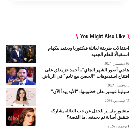
You Might Also Like
احتفالات طريفة لعائلة فيكتوريا وديفيد بيكهام
استقبالًا للعام الجديد
26 ديسمبر، 2024
هاجي أصور الشهر الجاي”.. أحمد عز يعلق على
افتتاح استديوهات “الحصن بيج تايم” في الرياض
5 نوفمبر، 2024
سيلينا غوميز تعلن خطوبتها: “الأبد يبدأ الآن”
12 ديسمبر، 2024
منشور مثيـ ـر للجدل عن حب العائلة يشاركه
شقيق أصالة ثم يحذفه.. ما القصة؟
1 نوفمبر، 2024