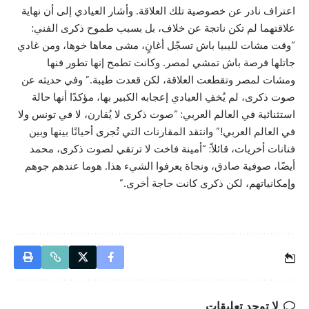
اعتراف نادر عن خصوصية تلك العلاقة. وأشار العيادي إلى أن نهاية
علاقتهما لم تكن ناتجة عن خلاف، بل بسبب طموح ذكرى الفني:
“وقت مشات لليبيا باش تسجّل أغانٍ، مشى معاها خوها، ومن غادي
جاتلها فرصة باش تمشي لمصر. وكانت تطمح إنها تطور فنها
ومشات لمصر وتقطعت العلاقة، لكن قعدت طيبة.” وفي حديثه عن
صوت ذكرى، لم يُخفِ العيادي إعجابه الكبير بها، مؤكدًا أنها حالة
استثنائية في العالم العربي: “صوت ذكرى لا يُقارن، لا في تونس ولا
في العالم العربي!” وانتقد المقارنات التي تُجرى أحيانًا بينها وبين
فنانات أخريات، قائلاً: “أمينة فاخت لا ترتقي لصوت ذكرى، محمد
أيضًا، صوفية صادق، ونجاة يعرفوا الشيء هذا. هوما عندهم جوهم
وإمكانياتهم، لكن ذكرى كانت حاجة أخرى.”
لا توجد تعليقات