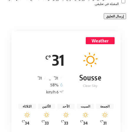
المقبلة في تعليقي.
Weather
31
°C
Sousse
°
°
31
_
31
58%
Clear Sky
6 km/h
الجمعة
السبت
الأحد
الأثنين
الثلاثاء
°C
°C
°C
°C
°C
34
33
33
34
31