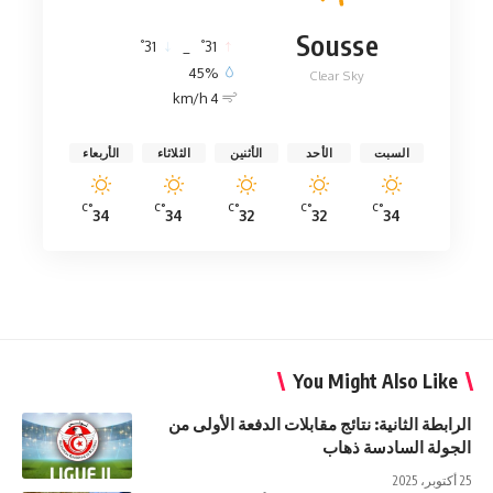
Sousse
°
°
31
_
31
45%
Clear Sky
4 km/h
السبت
الأحد
الأثنين
الثلاثاء
الأربعاء
°C
°C
°C
°C
°C
34
34
32
32
34
You Might Also Like
الرابطة الثانية: نتائج مقابلات الدفعة الأولى من
الجولة السادسة ذهاب
25 أكتوبر، 2025