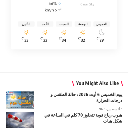
66%
Clear Sky
6 km/h
الخميس
الجمعة
السبت
الأحد
الأثنين
°C
°C
°C
°C
°C
33
33
34
32
29
You Might Also Like
يوم الخميس 6 أوت 2026 : حالة الطقس و
درجات الحرارة
5 أغسطس، 2026
هبوب رياح قوية تتجاوز 70 كلم في الساعة في
شكل هبات